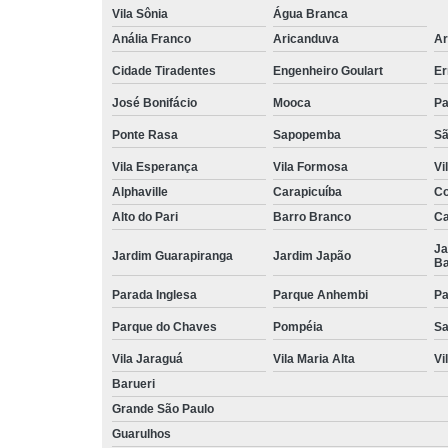
Vila Sônia
Água Branca
Anália Franco
Aricanduva
Ar
Cidade Tiradentes
Engenheiro Goulart
Er
José Bonifácio
Mooca
Pa
Ponte Rasa
Sapopemba
Sã
Vila Esperança
Vila Formosa
Vi
Alphaville
Carapicuíba
Co
Alto do Pari
Barro Branco
Ca
Ja
Jardim Guarapiranga
Jardim Japão
Ba
Parada Inglesa
Parque Anhembi
Pa
Parque do Chaves
Pompéia
Sa
Vila Jaraguá
Vila Maria Alta
Vi
Barueri
Grande São Paulo
Guarulhos