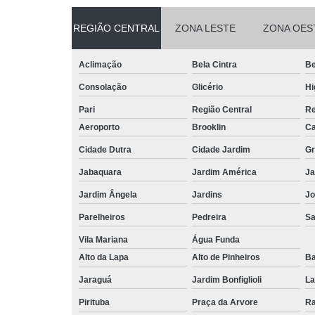
REGIÃO CENTRAL
ZONA LESTE
ZONA OES
Aclimação
Bela Cintra
Be
Consolação
Glicério
Hi
Pari
Região Central
Re
Aeroporto
Brooklin
Ca
Cidade Dutra
Cidade Jardim
Gr
Jabaquara
Jardim América
Ja
Jardim Ângela
Jardins
Jo
Parelheiros
Pedreira
S
Vila Mariana
Água Funda
Alto da Lapa
Alto de Pinheiros
Ba
Jaraguá
Jardim Bonfiglioli
La
Pirituba
Praça da Arvore
Ra