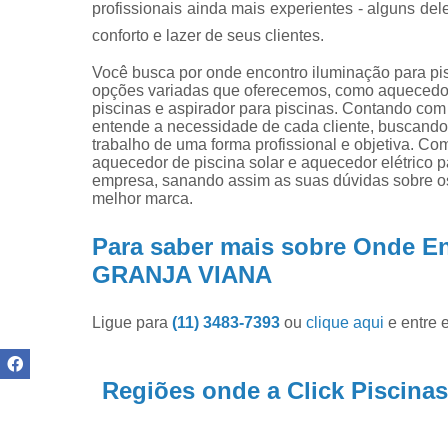
Produtos pa
profissionais ainda mais experientes - alguns de
limpar pisci
conforto e lazer de seus clientes.
Produtos pa
Você busca por onde encontro iluminação para 
piscinas
opções variadas que oferecemos, como aquecedor 
piscinas e aspirador para piscinas. Contando com
Reparo de
entende a necessidade de cada cliente, buscando
filtros de
trabalho de uma forma profissional e objetiva. Co
piscina
aquecedor de piscina solar e aquecedor elétrico 
empresa, sanando assim as suas dúvidas sobre os
melhor marca.
Para saber mais sobre Onde En
GRANJA VIANA
Ligue para
(11) 3483-7393
ou
clique aqui
e entre 
Regiões onde a Click Piscinas