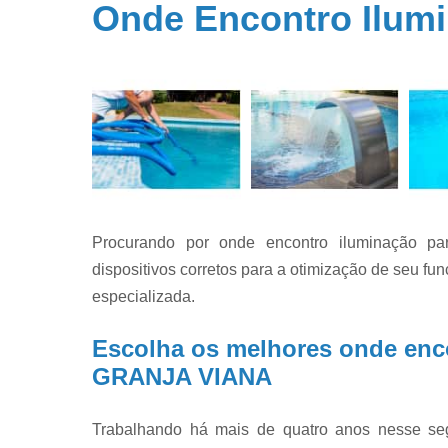
Onde Encontro Ilum
Filtros par
piscina
Filtros par
piscinas
Iluminação 
piscina
Limpeza d
piscinas
Limpeza e
Procurando por onde encontro iluminação 
manutençã
de piscina
dispositivos corretos para a otimização de seu f
especializada.
Limpezas d
piscinas
Escolha os melhores onde enco
Manutençã
de piscina
GRANJA VIANA
Manutençã
para piscin
Trabalhando há mais de quatro anos nesse se