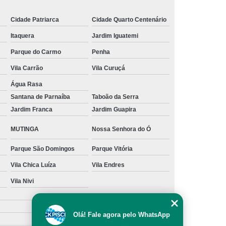
s
Manutenção para Piscina em Casa
Cidade Patriarca
Cidade Quarto Centenário
ínio
Limpeza de Piscina água Verde
Itaquera
Jardim Iguatemi
Limpeza de Piscina Muito Suja
Parque do Carmo
Penha
a
Limpeza de Piscina por Ionização
Vila Carrão
Vila Curuçá
Piscina sem Cloro
Limpeza de Piscina Verde
Água Rasa
Santana de Parnaíba
Taboão da Serra
 Filtro Piscina
Limpeza Piscina Verde
Jardim Franca
Jardim Guapira
e Piscina
Manutenção de Piscina
MUTINGA
Nossa Senhora do Ó
enção em Piscina
Manutenção para Piscina
Parque São Domingos
Parque Vitória
scina Cheia
Manutenção Piscina Fibra
Vila Chica Luíza
Vila Endres
nção Piscina Vinil
Piscinas Manutenção
Vila Nivi
Manutenção de Bomba de Piscina
Manutenção de Motor de Piscina
Olá! Fale agora pelo WhatsApp
Manutenção em Filtro de Piscina