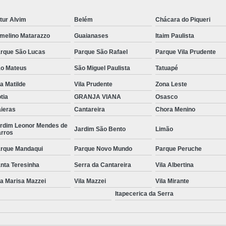
Manutenção de Piscinas Residenciai
tur Alvim
Belém
Chácara do Piqueri
Manutenção para Piscina em Condom
melino Matarazzo
Guaianases
Itaim Paulista
Limpeza de Piscina com Ozônio
rque São Lucas
Parque São Rafael
Parque Vila Prudente
Limpeza de Piscina para Construtor
o Mateus
São Miguel Paulista
Tatuapé
Limpeza de Piscina Pós Obra
Limpeza de 
la Matilde
Vila Prudente
Zona Leste
tia
GRANJA VIANA
Osasco
Limpeza do Filtro da Piscina
Limpeza
ieras
Cantareira
Chora Menino
Consertar Piscina
Conserto d
rdim Leonor Mendes de
Jardim São Bento
Limão
rros
Manutenção e Reforma de Piscinas
Manut
rque Mandaqui
Parque Novo Mundo
Parque Peruche
Manutenção Piscina
Manutenção Pi
nta Teresinha
Serra da Cantareira
Vila Albertina
Manutenção Piscina Pequena
Manute
la Marisa Mazzei
Vila Mazzei
Vila Mirante
Manutenção Bomba Piscina
Itapecerica da Serra
Manutenção de Filtro de Piscina
Manutenção de Piscina de Vinil