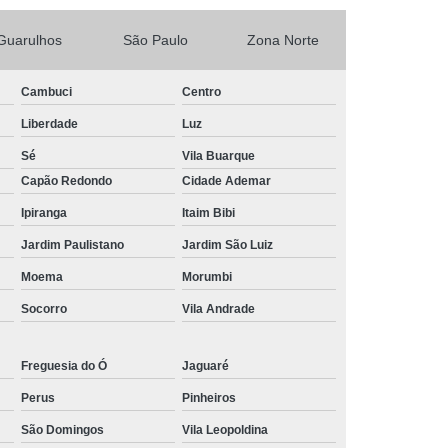
Piscina de Vinil
Filtro para Piscina Jacuzzi
rda Piscina
Iluminação de Piscina com Led
Guarulhos
São Paulo
Zona Norte
Iluminação de Piscina em Led
Cambuci
Centro
o em Piscina
Iluminação Interna Piscina
Liberdade
Luz
eira de Piscina
Iluminação para Piscina Led
Sé
Vila Buarque
ão Piscina Jacuzzi
Limpeza da Piscina
Capão Redondo
Cidade Ademar
Limpeza de Piscina Condomínio
Ipiranga
Itaim Bibi
ia
Limpeza de Piscina de Fibra
Jardim Paulistano
Jardim São Luiz
s
Limpeza de Piscina Grande
Moema
Morumbi
Limpeza para Piscina
Limpeza Piscina
Socorro
Vila Andrade
na Aquecida
Limpeza de Piscina de Vinil
Freguesia do Ó
Jaguaré
nio
Limpeza de Piscina Filtrando
Perus
Pinheiros
mpeza Tratamento e Manutenção de Piscinas
São Domingos
Vila Leopoldina
anutenção de Piscinas em Hotéis