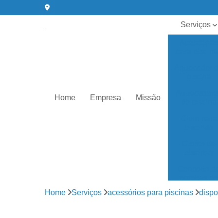
Serviços
Acessórios
para piscin
Aquecedor 
piscina
Aquecedore
Home
Empresa
Missão
de piscina
Cloro para
piscinas
Cloros de
piscinas
Conserto d
bombas de
água
Home
Serviços
acessórios para piscinas
dispo
Equipament
para piscin