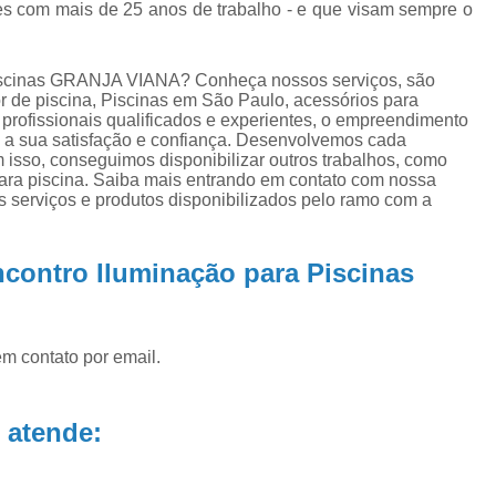
ra
Aquecedor para Piscinas
Bombas para P
les com mais de 25 anos de trabalho - e que visam sempre o
na
Equipamento para Aquecer Piscina
ra
piscinas GRANJA VIANA? Conheça nossos serviços, são
Equipamentos para Aspirar Piscina
de piscina, Piscinas em São Paulo, acessórios para
 profissionais qualificados e experientes, o empreendimento
Equipamentos para Piscina
Equ
 a sua satisfação e confiança. Desenvolvemos cada
Equipamentos para Piscina de Condomí
m isso, conseguimos disponibilizar outros trabalhos, como
para piscina. Saiba mais entrando em contato com nossa
Equipamentos para Piscinas Resid
 serviços e produtos disponibilizados pelo ramo com a
Filtro de água Piscina
Filtro de
contro Iluminação para Piscinas
Filtro de Poliéster para Piscina
Filtro Exte
Filtro para Piscina de Fibra
Filtro para 
Filtro para Piscina Pequena
Filtro Portá
em contato por email.
Filtro para Piscina
Filtro para Piscin
Filtro para Piscina Complet
 atende:
Filtro para Piscina de 3000 Litros