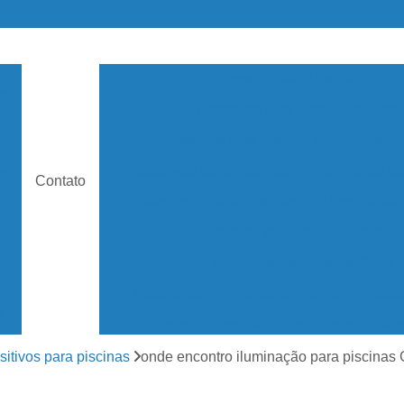
Acessório para Piscina
Ace
as
Acessório para Piscina de Hotel
de
Acessórios para Piscina Vinil
Aspir
Dispositivos para Piscinas
Iluminação pa
s
Contato
Mangueira para Piscinas
Peneira par
Aquecedor de Piscina Elétrico
Aquecedor de Piscina Solar
Aquecedor Elétrico para Piscina
Aquec
e
Aquecedor Piscina
Aquecedor Solar 
Aquecedor Solar Piscina
Aquecedor de ág
sitivos para piscinas
onde encontro iluminação para piscin
os
Aquecedor Piscina de Fibra
Aquecedor Pis
as