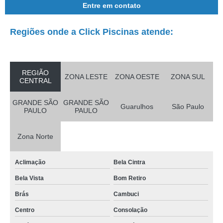
Entre em contato
Regiões onde a Click Piscinas atende:
REGIÃO
ZONA LESTE
ZONA OESTE
ZONA SUL
CENTRAL
GRANDE SÃO
GRANDE SÃO
Guarulhos
São Paulo
PAULO
PAULO
Zona Norte
Aclimação
Bela Cintra
Bela Vista
Bom Retiro
Brás
Cambuci
Centro
Consolação