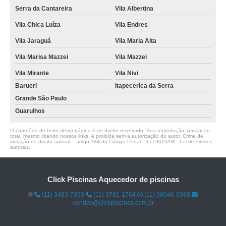
Serra da Cantareira
Vila Albertina
Vila Chica Luíza
Vila Endres
Vila Jaraguá
Vila Maria Alta
Vila Marisa Mazzei
Vila Mazzei
Vila Mirante
Vila Nivi
Barueri
Itapecerica da Serra
Grande São Paulo
Guarulhos
O conteúdo do texto desta página é de direito reservado. Sua reprodução, parcial ou
total, mesmo citando nossos links, é proibida sem a autorização do autor. Crime de
violação de direito autoral – artigo 184 do Código Penal –
Lei 9610/98 - Lei de direitos
autorais
.
Click Piscinas Aquecedor de piscinas
(11) 3483-7393
(11) 3781-1764
(11) 98646-0088
vendas@clickpiscinas.com.br