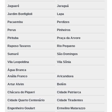
Jaguaré
Jaraguá
Jardim Bonfiglioli
Lapa
Pacaembu
Perdizes
Perus
Pinheiros
Pirituba
Praça da Arvore
Raposo Tavares
Rio Pequeno
Sumaré
São Domingos
Vila Leopoldina
Vila Sônia
Água Branca
Anália Franco
Aricanduva
Artur Alvim
Belém
Chácara do Piqueri
Cidade Patriarca
Cidade Quarto Centenário
Cidade Tiradentes
Engenheiro Goulart
Ermelino Matarazzo