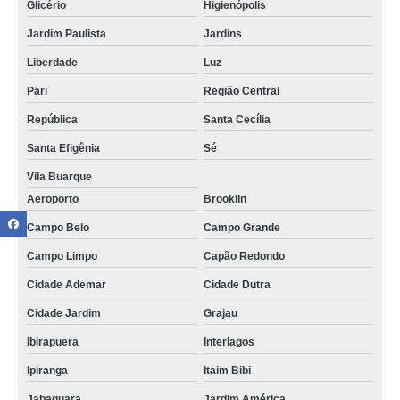
Glicério
Higienópolis
Jardim Paulista
Jardins
Liberdade
Luz
Pari
Região Central
República
Santa Cecília
Santa Efigênia
Sé
Vila Buarque
Aeroporto
Brooklin
Campo Belo
Campo Grande
Campo Limpo
Capão Redondo
Cidade Ademar
Cidade Dutra
Cidade Jardim
Grajau
Ibirapuera
Interlagos
Ipiranga
Itaim Bibi
Jabaquara
Jardim América