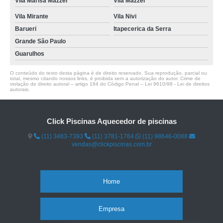
Vila Marisa Mazzei
Vila Mazzei
Vila Mirante
Vila Nivi
Barueri
Itapecerica da Serra
Grande São Paulo
Guarulhos
O conteúdo do texto desta página é de direito reservado. Sua reprodução, parcial ou
total, mesmo citando nossos links, é proibida sem a autorização do autor. Crime de
violação de direito autoral – artigo 184 do Código Penal –
Lei 9610/98 - Lei de direitos
autorais
.
Click Piscinas Aquecedor de piscinas
(11) 3483-7393
(11) 3781-1764
(11) 98646-0088
vendas@clickpiscinas.com.br
Home
Empresa