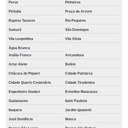
Perus
Pinheiros
limpeza de piscina verde Jardim São Bento
Pirituba
Praça da Arvore
empresa de limpeza de piscina por ionização Vila Prudente
Raposo Tavares
Rio Pequeno
quanto custa limpeza de piscina pós obra Vila Mirante
Sumaré
São Domingos
limpeza de piscina por ionização Penha
Vila Leopoldina
Vila Sônia
empresa de limpeza piscina verde Vila Andrade
Água Branca
quanto custa limpeza de piscina verde Praça da Arvore
Anália Franco
Aricanduva
quanto custa limpeza de piscina muito suja Jockey Club
Artur Alvim
Belém
limpeza filtro piscina Belém
Chácara do Piqueri
Cidade Patriarca
Cidade Quarto Centenário
Cidade Tiradentes
quanto custa limpeza filtro piscina Jardim Guapira
Engenheiro Goulart
Ermelino Matarazzo
limpeza de piscina para construtora preço São Domingos
Guaianases
Itaim Paulista
limpeza de piscinas para construtora José Bonifácio
Itaquera
Jardim Iguatemi
limpeza de piscina com ozônio Itaquera
José Bonifácio
Mooca
empresa de limpeza de piscina por ionização Pirituba