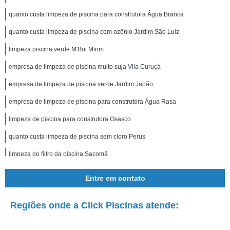
quanto custa limpeza de piscina para construtora Água Branca
quanto custa limpeza de piscina com ozônio Jardim São Luiz
limpeza piscina verde M'Boi Mirim
empresa de limpeza de piscina muito suja Vila Curuçá
empresa de limpeza de piscina verde Jardim Japão
empresa de limpeza de piscina para construtora Água Rasa
limpeza de piscina para construtora Osasco
quanto custa limpeza de piscina sem cloro Perus
limpeza do filtro da piscina Sacomã
limpeza de piscina verde Jardim Ângela
Entre em contato
quanto custa limpeza piscina verde MUTINGA
Regiões onde a Click Piscinas atende:
quanto custa limpeza de piscina água verde Jardim Bonfiglioli
limpeza do filtro da piscina Jardins