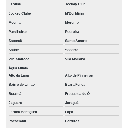
Jardins
Jockey Club
limpeza piscina verde Cidade Quarto Centenário
Jockey Clube
M'Boi Mirim
limpeza de piscina para construtora preço Brooklin
Moema
Morumbi
empresa de limpeza de piscina verde Morumbi
Parelheiros
Pedreira
empresa de limpeza do filtro da piscina Ipiranga
Sacomã
Santo Amaro
empresa de limpeza de piscina água verde São Domingos
Saúde
Socorro
limpeza de piscinas para construtora Campo Belo
Vila Andrade
Vila Mariana
limpeza de piscina muito suja São Miguel Paulista
Água Funda
quanto custa limpeza do filtro da piscina Cantareira
Alto da Lapa
Alto de Pinheiros
empresa de limpeza de piscina com ozônio Cambuci
Bairro do Limão
Barra Funda
Butantã
Freguesia do Ó
limpeza de piscina para construtora Parada Inglesa
Jaguaré
Jaraguá
quanto custa limpeza de piscina verde São Domingos
Jardim Bonfiglioli
Lapa
limpeza de piscina pós obra Jardim Guarapiranga
Pacaembu
Perdizes
empresa de limpeza filtro piscina Aeroporto