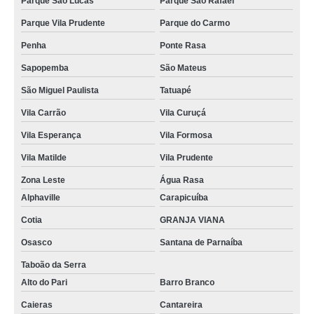
Parque São Lucas
Parque São Rafael
empresa de limpeza de piscina com ozônio Itapecerica da Serra
Parque Vila Prudente
Parque do Carmo
quanto custa limpeza do filtro da piscina Jaraguá
Penha
Ponte Rasa
Sapopemba
São Mateus
São Miguel Paulista
Tatuapé
Vila Carrão
Vila Curuçá
Vila Esperança
Vila Formosa
Vila Matilde
Vila Prudente
Zona Leste
Água Rasa
Alphaville
Carapicuíba
Cotia
GRANJA VIANA
Osasco
Santana de Parnaíba
Taboão da Serra
Alto do Pari
Barro Branco
Caieras
Cantareira