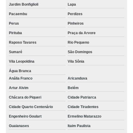
Jardim Bonfiglioli
Lapa
Pacaembu
Perdizes
Perus
Pinheiros
Pirituba
Praça da Arvore
Raposo Tavares
Rio Pequeno
Sumaré
São Domingos
Vila Leopoldina
Vila Sônia
Água Branca
Anália Franco
Aricanduva
Artur Alvim
Belém
Chácara do Piqueri
Cidade Patriarca
Cidade Quarto Centenário
Cidade Tiradentes
Engenheiro Goulart
Ermelino Matarazzo
Guaianases
Itaim Paulista