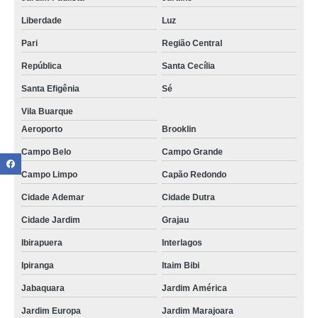
Liberdade
Luz
Pari
Região Central
República
Santa Cecília
Santa Efigênia
Sé
Vila Buarque
Aeroporto
Brooklin
Campo Belo
Campo Grande
Campo Limpo
Capão Redondo
Cidade Ademar
Cidade Dutra
Cidade Jardim
Grajau
Ibirapuera
Interlagos
Ipiranga
Itaim Bibi
Jabaquara
Jardim América
Jardim Europa
Jardim Marajoara