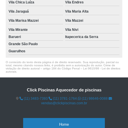
Vila Chica Luíza
Vila Endres
Vila Jaraguá
Vila Maria Alta
Vila Marisa Mazzei
Vila Mazzei
Vila Mirante
Vila Nivi
Barueri
Itapecerica da Serra
Grande São Paulo
Guarulhos
O conteúdo do texto desta página é de direito reservado. Sua reprodução, parcial ou
total, mesmo citando nossos links, é proibida sem a autorização do autor. Crime de
violação de direito autoral – artigo 184 do Código Penal –
Lei 9610/98 - Lei de direitos
autorais
.
Click Piscinas Aquecedor de piscinas
(11) 3483-7393
(11) 3781-1764
(11) 98646-0088
vendas@clickpiscinas.com.br
Home