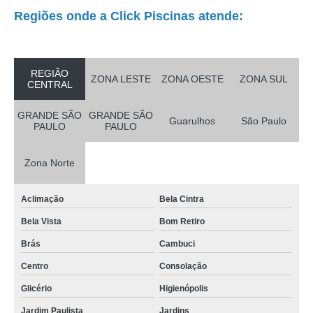
Regiões onde a Click Piscinas atende:
REGIÃO
ZONA LESTE
ZONA OESTE
ZONA SUL
CENTRAL
GRANDE SÃO
GRANDE SÃO
Guarulhos
São Paulo
PAULO
PAULO
Zona Norte
Aclimação
Bela Cintra
Bela Vista
Bom Retiro
Brás
Cambuci
Centro
Consolação
Glicério
Higienópolis
Jardim Paulista
Jardins